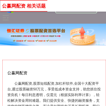
公赢网配资 相关话题
公赢网配资
公赢网配资,股票短线配资,加杠杆软件,全国十大配资平
台,通过股票融资50万元，享受低成本资金支持，助您抓住投
资良机！每日利息透明，仅需元（根据实际利率计算），轻
松解决资金周转难题。我们提供安全、快捷的融资服务，支
持您的财富增值之路。无论是短期操作还是长期投资，我们