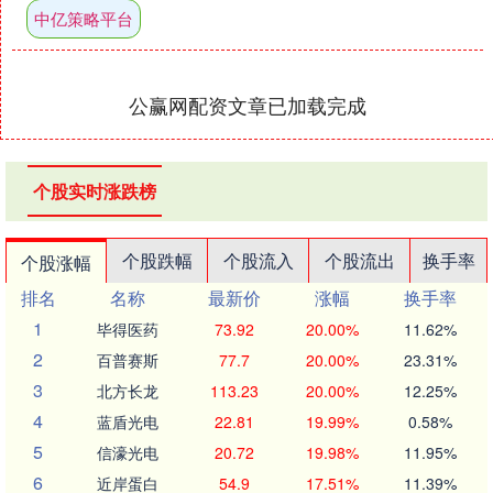
中亿策略平台
公赢网配资文章已加载完成
个股实时涨跌榜
个股跌幅
个股流入
个股流出
换手率
个股涨幅
排名
名称
最新价
涨幅
换手率
1
毕得医药
73.92
20.00%
11.62%
2
百普赛斯
77.7
20.00%
23.31%
3
北方长龙
113.23
20.00%
12.25%
4
蓝盾光电
22.81
19.99%
0.58%
5
信濠光电
20.72
19.98%
11.95%
6
近岸蛋白
54.9
17.51%
11.39%