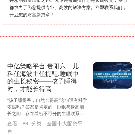
都致力于为您提供专业、高效的解决方案。立即联系我们，
开启您的财富新篇章！
中亿策略平台 贵阳六一儿
科任海波主任提醒:睡眠中
的生长秘密——孩子睡得
对，才能长得高
“孩子睡得香，自然长得高”这句话有科学
依据吗？答案是肯定的。睡眠与身高增
长之间，存在着密不可分的生理联系。
生长激素的睡眠节律：生长激素呈脉冲
查看：
86
分类：
全国十大配资平
式分泌，全天约有6....
台