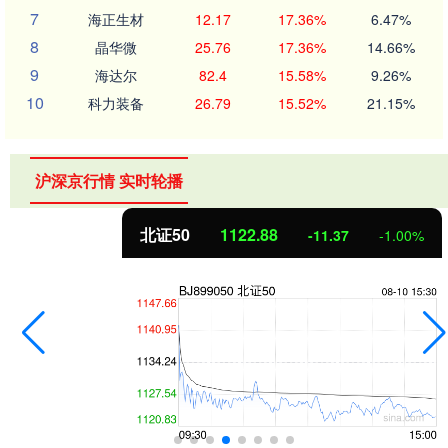
7
海正生材
12.17
17.36%
6.47%
8
晶华微
25.76
17.36%
14.66%
9
海达尔
82.4
15.58%
9.26%
10
科力装备
26.79
15.52%
21.15%
沪深京行情 实时轮播
北证50
1122.88
-11.37
-1.00%