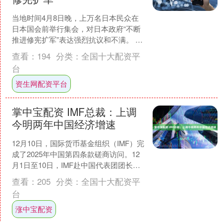
当地时间4月8日晚，上万名日本民众在
日本国会前举行集会，对日本政府“不断
推进修宪扩军”表达强烈抗议和不满。 集
会参加者：坚决反对将宪法往坏的方向
查看：
194
分类：
全国十大配资平
修改，改变日本政....
台
资生网配资平台
掌中宝配资 IMF总裁：上调
今明两年中国经济增速
12月10日，国际货币基金组织（IMF）完
成了2025年中国第四条款磋商访问。12
月1日至10日，IMF赴中国代表团团长索
纳莉·贾殷-钱德拉（Sonali Ja....
查看：
205
分类：
全国十大配资平
台
涨中宝配资