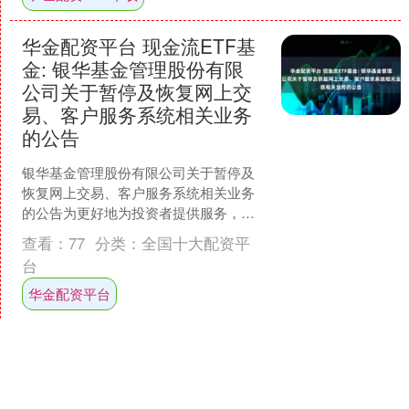
华金配资平台 现金流ETF基
金: 银华基金管理股份有限
公司关于暂停及恢复网上交
易、客户服务系统相关业务
的公告
银华基金管理股份有限公司关于暂停及
恢复网上交易、客户服务系统相关业务
的公告为更好地为投资者提供服务，银
华基金管理股份有限公司（以下简称“本
查看：
77
分类：
全国十大配资平
公司”）将进行系统升级....
台
华金配资平台
申宝策略app 趣味无界 火
力全开！平安融易山东分公
司2025年度趣味运动会圆