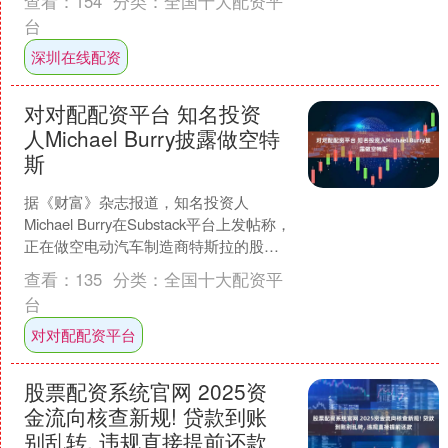
查看：
154
分类：
全国十大配资平
陷入真假难辨、价格虚高、....
台
深圳在线配资
对对配配资平台 知名投资
人Michael Burry披露做空特
斯
据《财富》杂志报道，知名投资人
Michael Burry在Substack平台上发帖称，
正在做空电动汽车制造商特斯拉的股
票。曾在2008年金融危机期间准确押注
查看：
135
分类：
全国十大配资平
房....
台
对对配配资平台
股票配资系统官网 2025资
金流向核查新规! 贷款到账
别乱转, 违规直接提前还款