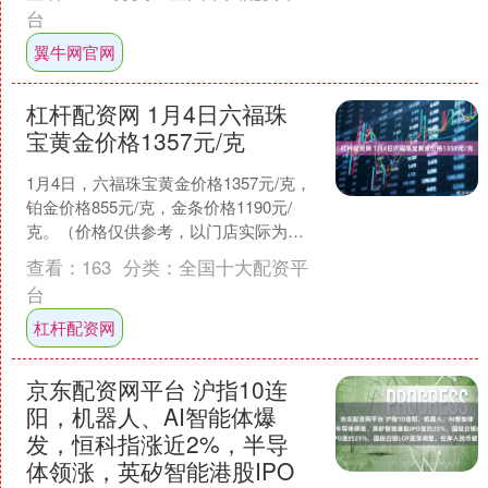
着中国商运海上风....
台
翼牛网官网
杠杆配资网 1月4日六福珠
宝黄金价格1357元/克
1月4日，六福珠宝黄金价格1357元/克，
铂金价格855元/克，金条价格1190元/
克。（价格仅供参考，以门店实际为
准）同日上海黄金交易所现货黄金
查看：
163
分类：
全国十大配资平
AU9999最....
台
杠杆配资网
京东配资网平台 沪指10连
阳，机器人、AI智能体爆
发，恒科指涨近2%，半导
体领涨，英矽智能港股IPO