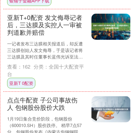
银铺子金融APP下载
亚新T+0配资 发文侮辱记者
后，三达膜及实控人一审被
判道歉并赔偿
一记者发布三达膜相关报道后，却反遭
三达膜创始人发文侮辱，于是该记者将
三达膜及其时任董事长蓝伟光诉至法
院。2025年12月31日，法院作出一审判
查看：
162
分类：
全国十大配资平
决，判决案涉文章侵....
台
亚新T 0配资
点点牛配资 子公司事故伤
人 包钢股份股价大跌
1月19日集合竞价阶段，包钢股份
（600010.SH）股价跌停。 稍早7点57
分，包钢股份发布《内蒙古包钢钢联股