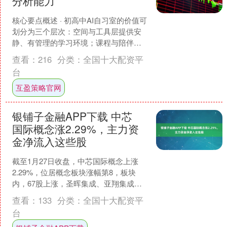
分析能力
核心要点概述 · 初高中AI自习室的价值可
划分为三个层次：空间与工具层提供安
静、有管理的学习环境；课程与陪伴层
通过双师课堂与AI陪练帮助学生建立学习
查看：
216
分类：
全国十大配资平
习惯；平台与....
台
互盈策略官网
银铺子金融APP下载 中芯
国际概念涨2.29%，主力资
金净流入这些股
截至1月27日收盘，中芯国际概念上涨
2.29%，位居概念板块涨幅第8，板块
内，67股上涨，圣晖集成、亚翔集成等
涨停，恒烁股份、兴福电子、芯源微等
查看：
133
分类：
全国十大配资平
涨幅居前，分别上....
台