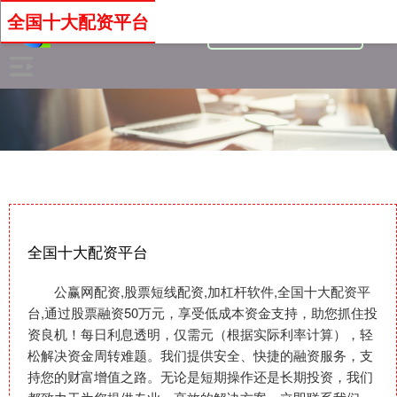
全国十大配资平台
全国十大配资平台
公赢网配资,股票短线配资,加杠杆软件,全国十大配资平
台,通过股票融资50万元，享受低成本资金支持，助您抓住投
资良机！每日利息透明，仅需元（根据实际利率计算），轻
松解决资金周转难题。我们提供安全、快捷的融资服务，支
持您的财富增值之路。无论是短期操作还是长期投资，我们