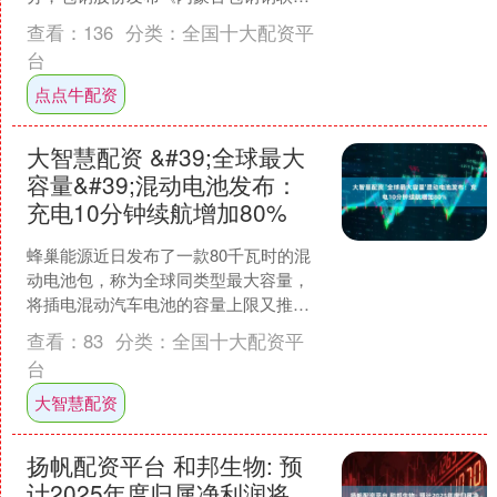
份有限公司关于控股子公司发生安全事
查看：
136
分类：
全国十大配资平
故的公告》（下....
台
点点牛配资
大智慧配资 &#39;全球最大
容量&#39;混动电池发布：
充电10分钟续航增加80%
蜂巢能源近日发布了一款80千瓦时的混
动电池包，称为全球同类型最大容量，
将插电混动汽车电池的容量上限又推高
到了一个新水平。该公司表示，这种电
查看：
83
分类：
全国十大配资平
池充电10分钟即可增加....
台
大智慧配资
扬帆配资平台 和邦生物: 预
计2025年度归属净利润将