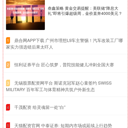
叁鑫策略 黄金交易提醒：美联储“降息大
礼”即将引爆超级周，金价直奔4000美元？
​鼎合网APP下载 广州市理想L9车主警惕！汽车改装工厂哪
1
家实力强选错后果太吓人
​恒利证券平台 匠心筑梦，普陀技能健儿冲刺全国大赛
2
​无锡股票配资网平台 斯诺克冠军赵心童签约 SWISS
3
MILITARY 百年军工与体育精神共筑户外新生态
​千茂配资 给灵魂留一处“白”
4
​天猫配资官网 中泰证券: 短期内市场或延续上行趋势
5