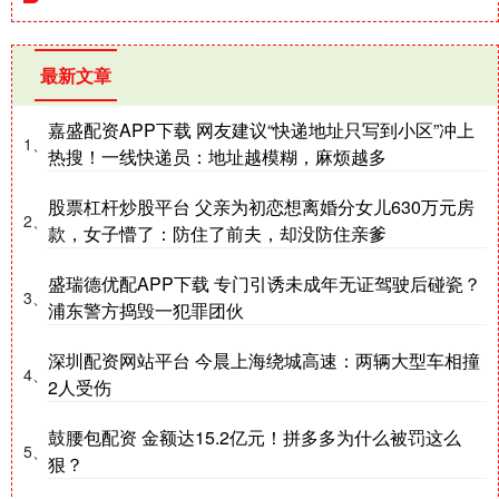
最新文章
嘉盛配资APP下载 网友建议“快递地址只写到小区”冲上
1、
热搜！一线快递员：地址越模糊，麻烦越多
股票杠杆炒股平台 父亲为初恋想离婚分女儿630万元房
2、
款，女子懵了：防住了前夫，却没防住亲爹
盛瑞德优配APP下载 专门引诱未成年无证驾驶后碰瓷？
3、
浦东警方捣毁一犯罪团伙
深圳配资网站平台 今晨上海绕城高速：两辆大型车相撞
4、
2人受伤
鼓腰包配资 金额达15.2亿元！拼多多为什么被罚这么
5、
狠？