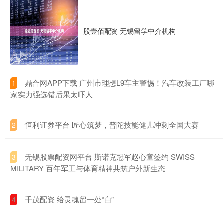
股壹佰配资 无锡留学中介机构
​鼎合网APP下载 广州市理想L9车主警惕！汽车改装工厂哪
1
家实力强选错后果太吓人
​恒利证券平台 匠心筑梦，普陀技能健儿冲刺全国大赛
2
​无锡股票配资网平台 斯诺克冠军赵心童签约 SWISS
3
MILITARY 百年军工与体育精神共筑户外新生态
​千茂配资 给灵魂留一处“白”
4