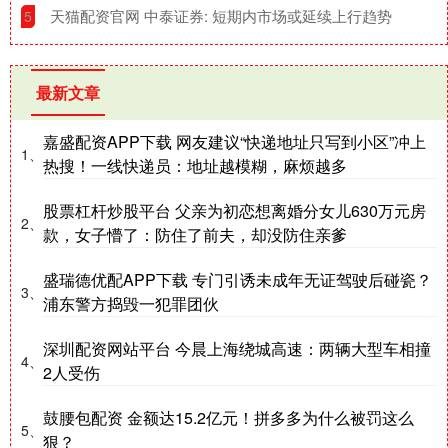
​天猫配资官网 中泰证券: 短期内市场或延续上行趋势
5
最新文章
嘉盛配资APP下载 网友建议“快递地址只写到小区”冲上
1、
热搜！一线快递员：地址越模糊，麻烦越多
股票杠杆炒股平台 父亲为初恋想离婚分女儿630万元房
2、
款，女子懵了：防住了前夫，却没防住亲爹
盛瑞德优配APP下载 专门引诱未成年无证驾驶后碰瓷？
3、
浦东警方捣毁一犯罪团伙
深圳配资网站平台 今晨上海绕城高速：两辆大型车相撞
4、
2人受伤
鼓腰包配资 金额达15.2亿元！拼多多为什么被罚这么
5、
狠？