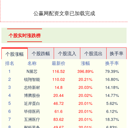
公赢网配资文章已加载完成
个股实时涨跌榜
个股跌幅
个股流入
个股流出
换手率
个股涨幅
排名
名称
最新价
涨幅
换手率
1
N展芯
116.52
396.89%
79.39%
2
锐翔智能
110.02
20.21%
16.80%
3
志特新材
14.8
20.03%
14.18%
4
博腾股份
20.44
20.02%
14.77%
5
近岸蛋白
46.72
20.01%
5.62%
6
毕得医药
61.6
20.01%
6.12%
7
五洲医疗
83.62
20.01%
18.37%
8
耐科装备
49.67
20.01%
6.83%