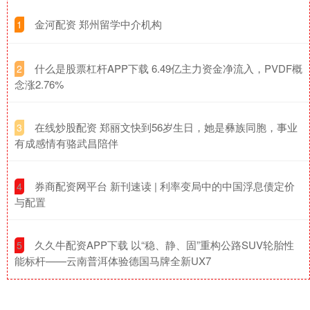
​金河配资 郑州留学中介机构
1
​什么是股票杠杆APP下载 6.49亿主力资金净流入，PVDF概
2
念涨2.76%
​在线炒股配资 郑丽文快到56岁生日，她是彝族同胞，事业
3
有成感情有骆武昌陪伴
​券商配资网平台 新刊速读 | 利率变局中的中国浮息债定价
4
与配置
​久久牛配资APP下载 以“稳、静、固”重构公路SUV轮胎性
5
能标杆——云南普洱体验德国马牌全新UX7