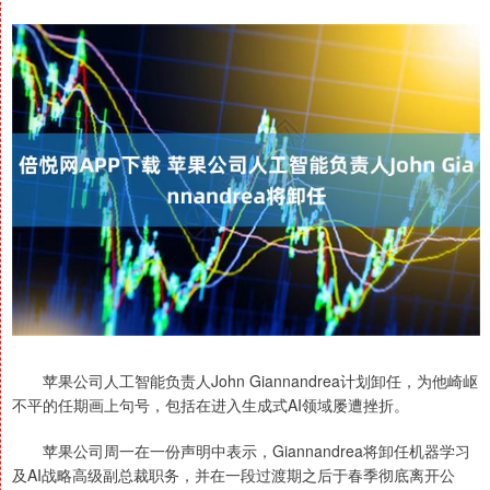
苹果公司人工智能负责人John Giannandrea计划卸任，为他崎岖
不平的任期画上句号，包括在进入生成式AI领域屡遭挫折。
苹果公司周一在一份声明中表示，Giannandrea将卸任机器学习
及AI战略高级副总裁职务，并在一段过渡期之后于春季彻底离开公