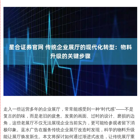
走入一些运营多年的企业展厅，常常能感受到一种“时代感”——不是
复古的韵味，而是老旧的疲惫。发黄的画面、过时的设计、磨损的边
角，这些老展厅不仅无法展现企业当前实力，更可能给参观者留下消
极印象。蓝水广告在服务传统企业展厅改造时发现，科学的物料升级
能让展厅焕发新生。本文将探讨如何通过渐进式改造，让传统展厅重