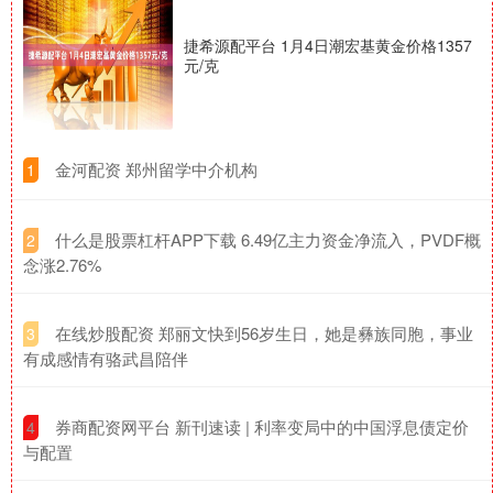
捷希源配平台 1月4日潮宏基黄金价格1357
元/克
​金河配资 郑州留学中介机构
1
​什么是股票杠杆APP下载 6.49亿主力资金净流入，PVDF概
2
念涨2.76%
​在线炒股配资 郑丽文快到56岁生日，她是彝族同胞，事业
3
有成感情有骆武昌陪伴
​券商配资网平台 新刊速读 | 利率变局中的中国浮息债定价
4
与配置