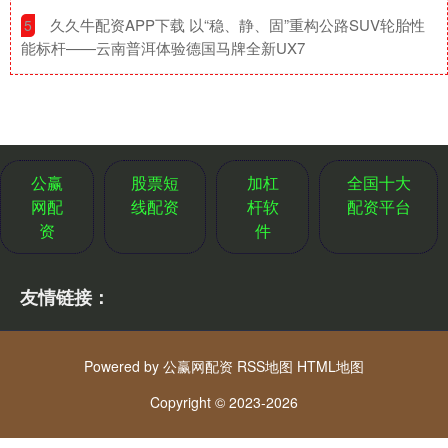
​久久牛配资APP下载 以“稳、静、固”重构公路SUV轮胎性
5
能标杆——云南普洱体验德国马牌全新UX7
公赢
股票短
加杠
全国十大
网配
线配资
杆软
配资平台
资
件
友情链接：
Powered by
公赢网配资
RSS地图
HTML地图
Copyright
© 2023-2026