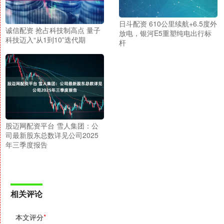
日斗配资 610公里续航+6.5度外
诚信配资 抢占科技制高点 量子
放电，银河E5重塑纯电出行标
科技迈入“从1到10”迭代期
杆
股迈网配资平台 雪人集团：公
司最新股东总数详见公司2025
年三季度报告
相关评论
本文评分
*