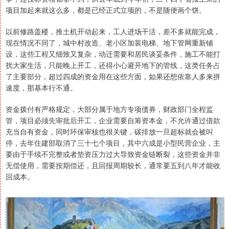
项目加起来就这么多，都是已经正式立项的，不是随便画个饼。
以前修路盖楼，推土机开动起来，工人进场干活，差不多就能完成，
现在情况不同了，城中村改造、老小区加装电梯、地下管网重新铺
设，这些工程又细致又复杂，动迁需要和居民谈妥条件，施工不能打
扰大家生活，只能晚上开工，还得小心避开地下的管线，这类任务占
了主要部分，超过四成的资金用在这些方面，如果还想依靠人多来拼
速度，那基本行不通。
资金拨付有严格规定，大部分属于地方专项债券，财政部门全程监
管，项目必须先审批后开工，企业需要自筹资本金，不允许通过借款
充当自有资金，同时环保审核也很关键，碳排放一旦超标就会被叫
停，去年住建部取消了三十七个项目，其中六成是小型民营企业，主
要由于手续不完整或者垫资压力过大导致资金链断裂，这些资金并非
无偿使用，需要按期偿还，且回报周期较长，通常要五到八年才能收
回成本。