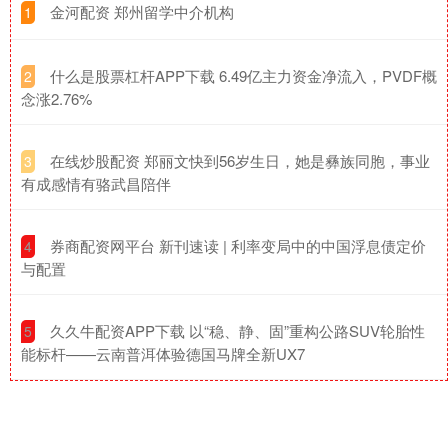
​金河配资 郑州留学中介机构
1
​什么是股票杠杆APP下载 6.49亿主力资金净流入，PVDF概
2
念涨2.76%
​在线炒股配资 郑丽文快到56岁生日，她是彝族同胞，事业
3
有成感情有骆武昌陪伴
​券商配资网平台 新刊速读 | 利率变局中的中国浮息债定价
4
与配置
​久久牛配资APP下载 以“稳、静、固”重构公路SUV轮胎性
5
能标杆——云南普洱体验德国马牌全新UX7