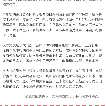
脑建模了。
更现实的是现金流问题，很多项目采用政府回购或PPP模式，钱不是
完工就支付，需要等上好几年，有家民营企业垫付了3.2亿元承接智慧
管网项目，两年没有收到回款，几乎导致公司破产，能够做不代表敢
于做，敢于做也不代表能生存下去，企业要算清楚账目，还要扛得住
时间考验。
人才短缺成了大问题，会操作BIM的项目经理年薪要三十五万起步，
懂得合规申报的财务人员比工程师更难找，招标评分的时候，团队有
没有资质这件事，比报价低不低重要得多，以前大家拼的是价格，现
在靠的是实力，酒桌上吹牛已经没用了，电脑里建模型才是真本事。
有人把这看作行业寒冬，我却觉得是洗牌开始了，靠关系接活、靠低
价抢单的公司早晚会被淘汰，真正能站稳的是那些愿意投资技术、用
心培养人才、遵守市场规则的企业，五十七万亿不是新起点，而是旧
规则的终点，还没清醒过来的玩家，只能退出这场竞争。
公赢网配资提示：文章来自网络，不代表本站观点。