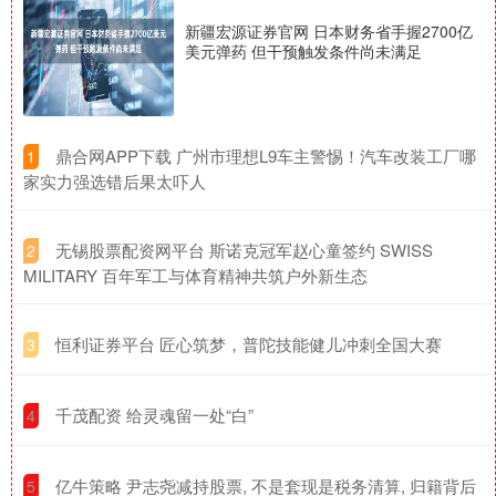
新疆宏源证券官网 日本财务省手握2700亿
美元弹药 但干预触发条件尚未满足
​鼎合网APP下载 广州市理想L9车主警惕！汽车改装工厂哪
1
家实力强选错后果太吓人
​无锡股票配资网平台 斯诺克冠军赵心童签约 SWISS
2
MILITARY 百年军工与体育精神共筑户外新生态
​恒利证券平台 匠心筑梦，普陀技能健儿冲刺全国大赛
3
​千茂配资 给灵魂留一处“白”
4
​亿牛策略 尹志尧减持股票, 不是套现是税务清算, 归籍背后
5