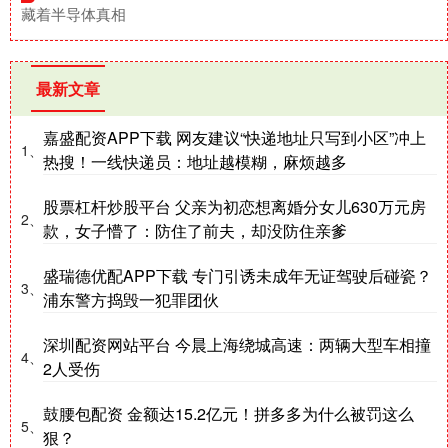
藏着半导体真相
最新文章
嘉盛配资APP下载 网友建议“快递地址只写到小区”冲上
1、
热搜！一线快递员：地址越模糊，麻烦越多
股票杠杆炒股平台 父亲为初恋想离婚分女儿630万元房
2、
款，女子懵了：防住了前夫，却没防住亲爹
盛瑞德优配APP下载 专门引诱未成年无证驾驶后碰瓷？
3、
浦东警方捣毁一犯罪团伙
深圳配资网站平台 今晨上海绕城高速：两辆大型车相撞
4、
2人受伤
鼓腰包配资 金额达15.2亿元！拼多多为什么被罚这么
5、
狠？