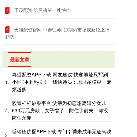
​千茂配资 给灵魂留一处“白”
4
​天猫配资官网 中泰证券: 短期内市场或延续上行
5
趋势
最新文章
嘉盛配资APP下载 网友建议“快递地址只写到
小区”冲上热搜！一线快递员：地址越模糊，麻
1、
烦越多
股票杠杆炒股平台 父亲为初恋想离婚分女儿
630万元房款，女子懵了：防住了前夫，却没
2、
防住亲爹
盛瑞德优配APP下载 专门引诱未成年无证驾驶
3、