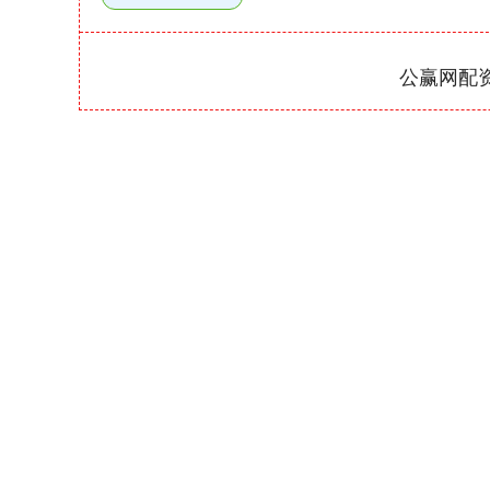
公赢网配
深证成指
14311.01
39.68
1.02%
200.89