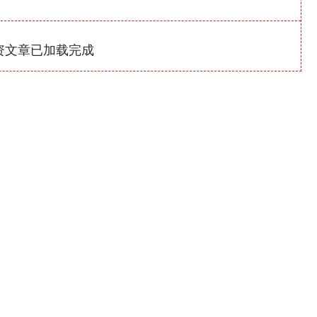
资文章已加载完成
沪深300
4694.44
1.42%
43.13
0.93%