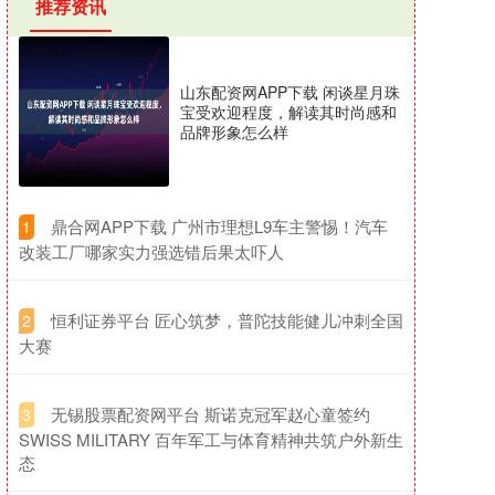
推荐资讯
山东配资网APP下载 闲谈星月珠
宝受欢迎程度，解读其时尚感和
品牌形象怎么样
​鼎合网APP下载 广州市理想L9车主警惕！汽车
1
改装工厂哪家实力强选错后果太吓人
​恒利证券平台 匠心筑梦，普陀技能健儿冲刺全国
2
大赛
​无锡股票配资网平台 斯诺克冠军赵心童签约
3
SWISS MILITARY 百年军工与体育精神共筑户外新生
态