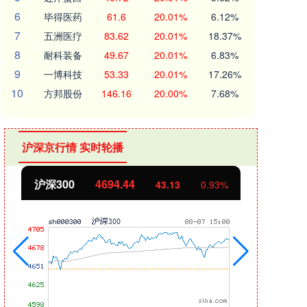
6
毕得医药
61.6
20.01%
6.12%
7
五洲医疗
83.62
20.01%
18.37%
8
耐科装备
49.67
20.01%
6.83%
9
一博科技
53.33
20.01%
17.26%
10
方邦股份
146.16
20.00%
7.68%
沪深京行情 实时轮播
北证50
1134.24
创业
11.37
1.01%