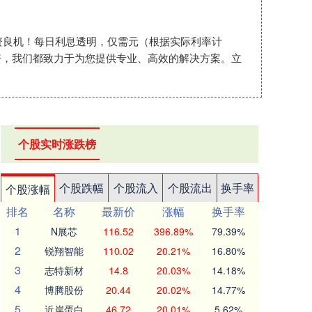
投资良机！每日利息透明，仅需元（根据实际利率计
资，我们都致力于为您提供专业、高效的解决方案。立
个股实时涨跌榜
个股跌幅
个股流入
个股流出
换手率
个股涨幅
排名
名称
最新价
涨幅
换手率
1
N展芯
116.52
396.89%
79.39%
2
锐翔智能
110.02
20.21%
16.80%
3
志特新材
14.8
20.03%
14.18%
4
博腾股份
20.44
20.02%
14.77%
5
近岸蛋白
46.72
20.01%
5.62%