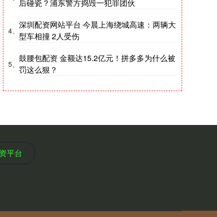
后碰瓷？浦东警方捣毁一犯罪团伙
深圳配资网站平台 今晨上海绕城高速：两辆大
4、
型车相撞 2人受伤
鼓腰包配资 金额达15.2亿元！拼多多为什么被
5、
罚这么狠？
资平台