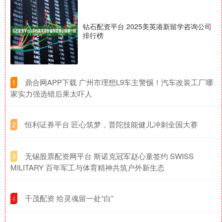
钻石配资平台 2025美英港新留学咨询公司
排行榜
​鼎合网APP下载 广州市理想L9车主警惕！汽车改装工厂哪
1
家实力强选错后果太吓人
​恒利证券平台 匠心筑梦，普陀技能健儿冲刺全国大赛
2
​无锡股票配资网平台 斯诺克冠军赵心童签约 SWISS
3
MILITARY 百年军工与体育精神共筑户外新生态
​千茂配资 给灵魂留一处“白”
4