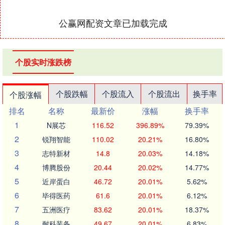
公赢网配资文章已加载完成
个股实时涨跌榜
个股跌幅
个股流入
个股流出
换手率
个股涨幅
排名
名称
最新价
涨幅
换手率
1
N展芯
116.52
396.89%
79.39%
2
锐翔智能
110.02
20.21%
16.80%
3
志特新材
14.8
20.03%
14.18%
4
博腾股份
20.44
20.02%
14.77%
5
近岸蛋白
46.72
20.01%
5.62%
6
毕得医药
61.6
20.01%
6.12%
7
五洲医疗
83.62
20.01%
18.37%
8
耐科装备
49.67
20.01%
6.83%