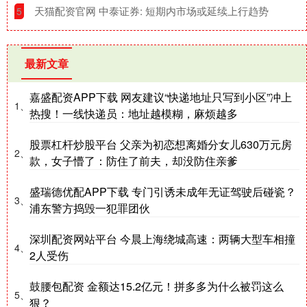
​天猫配资官网 中泰证券: 短期内市场或延续上行趋势
5
最新文章
嘉盛配资APP下载 网友建议“快递地址只写到小区”冲上
1、
热搜！一线快递员：地址越模糊，麻烦越多
股票杠杆炒股平台 父亲为初恋想离婚分女儿630万元房
2、
款，女子懵了：防住了前夫，却没防住亲爹
盛瑞德优配APP下载 专门引诱未成年无证驾驶后碰瓷？
3、
浦东警方捣毁一犯罪团伙
深圳配资网站平台 今晨上海绕城高速：两辆大型车相撞
4、
2人受伤
鼓腰包配资 金额达15.2亿元！拼多多为什么被罚这么
5、
狠？