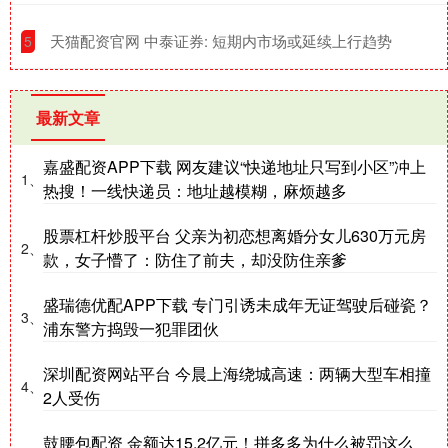
​天猫配资官网 中泰证券: 短期内市场或延续上行趋势
5
最新文章
嘉盛配资APP下载 网友建议“快递地址只写到小区”冲上
1、
热搜！一线快递员：地址越模糊，麻烦越多
股票杠杆炒股平台 父亲为初恋想离婚分女儿630万元房
2、
款，女子懵了：防住了前夫，却没防住亲爹
盛瑞德优配APP下载 专门引诱未成年无证驾驶后碰瓷？
3、
浦东警方捣毁一犯罪团伙
深圳配资网站平台 今晨上海绕城高速：两辆大型车相撞
4、
2人受伤
鼓腰包配资 金额达15.2亿元！拼多多为什么被罚这么