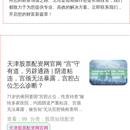
都致力于为您提供专业、高效的解决方案。立即联系我们，
开启您的财富新篇章！
天津股票配资网官网 “宫”守
有道，另辟通路 | 阴道粘
连，宫颈无法暴露，宫腔占
位怎么诊断？
71岁的蒋阿婆因“宫腔占位，性质待查”辗
转多家医院，均因阴道严重粘连、宫颈
无法暴露，被告知“无法宫腔镜检查明确
性质”。近日，我院宫腔疾病中心通过阴
查看：
99
分类：
股票短线配资
道内镜行宫腔手....
天津股票配资网官网