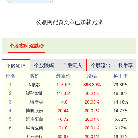
公赢网配资文章已加载完成
个股实时涨跌榜
个股跌幅
个股流入
个股流出
换手率
个股涨幅
排名
名称
最新价
涨幅
换手率
1
N展芯
116.52
396.89%
79.39%
2
锐翔智能
110.02
20.21%
16.80%
3
志特新材
14.8
20.03%
14.18%
4
博腾股份
20.44
20.02%
14.77%
5
近岸蛋白
46.72
20.01%
5.62%
6
毕得医药
61.6
20.01%
6.12%
7
五洲医疗
83.62
20.01%
18.37%