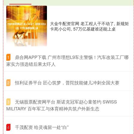
大金牛配资官网 老工程人干不动了, 新规矩
卡死小公司, 57万亿基建谁还能上桌
​鼎合网APP下载 广州市理想L9车主警惕！汽车改装工厂哪
1
家实力强选错后果太吓人
​恒利证券平台 匠心筑梦，普陀技能健儿冲刺全国大赛
2
​无锡股票配资网平台 斯诺克冠军赵心童签约 SWISS
3
MILITARY 百年军工与体育精神共筑户外新生态
​千茂配资 给灵魂留一处“白”
4