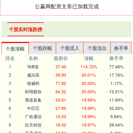
公赢网配资文章已加载完成
个股实时涨跌榜
个股跌幅
个股流入
个股流出
换手率
个股涨幅
排名
名称
最新价
涨幅
换手率
1
N津富
37.49
114.72%
77.46%
2
威尔高
39.83
20.01%
17.76%
3
锴威特
77.82
20.00%
1.17%
4
科翔股份
64.32
20.00%
12.21%
5
蜀道装备
33.61
19.99%
11.69%
6
中巨芯
27.85
19.99%
32.20%
7
广哈通信
19.03
19.99%
5.84%
8
欣天科技
18.02
19.97%
28.44%
9