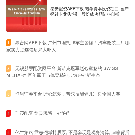
泰安配资APP下载 诺华资本投资项目“国产
探针卡龙头”强一股份成功登陆科创板
​鼎合网APP下载 广州市理想L9车主警惕！汽车改装工厂哪
1
家实力强选错后果太吓人
​无锡股票配资网平台 斯诺克冠军赵心童签约 SWISS
2
MILITARY 百年军工与体育精神共筑户外新生态
​恒利证券平台 匠心筑梦，普陀技能健儿冲刺全国大赛
3
​千茂配资 给灵魂留一处“白”
4
​亿牛策略 尹志尧减持股票, 不是套现是税务清算, 归籍背后
5