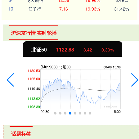
飞天诚信
12.56
19.96%
8.49%
10
任子行
7.16
19.93%
31.42%
沪深京行情 实时轮播
北证50
1122.88
3.42
0.30%
话题标签