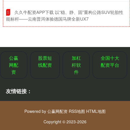
​久久牛配资APP下载 以“稳、静、固”重构公路SUV轮胎性
5
能标杆——云南普洱体验德国马牌全新UX7
公赢
股票短
加杠
全国十大
网配
线配资
杆软
配资平台
资
件
友情链接：
Powered by
公赢网配资
RSS地图
HTML地图
Copyright
© 2023-2026