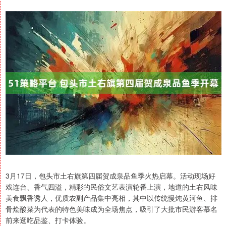
3月17日，包头市土右旗第四届贺成泉品鱼季火热启幕。活动现场好
戏连台、香气四溢，精彩的民俗文艺表演轮番上演，地道的土右风味
美食飘香诱人，优质农副产品集中亮相，其中以传统慢炖黄河鱼、排
骨烩酸菜为代表的特色美味成为全场焦点，吸引了大批市民游客慕名
前来逛吃品鉴、打卡体验。