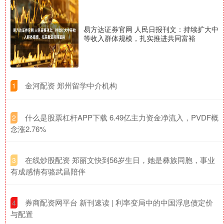
易方达证券官网 人民日报刊文：持续扩大中
等收入群体规模，扎实推进共同富裕
​金河配资 郑州留学中介机构
1
​什么是股票杠杆APP下载 6.49亿主力资金净流入，PVDF概
2
念涨2.76%
​在线炒股配资 郑丽文快到56岁生日，她是彝族同胞，事业
3
有成感情有骆武昌陪伴
​券商配资网平台 新刊速读 | 利率变局中的中国浮息债定价
4
与配置