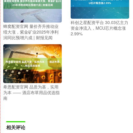
科创之星配资平台 30.03亿主力
蜂窝配资官网 量价齐升推动业
资金净流入，MCU芯片概念涨
绩大涨，紫金矿业2025年净利
2.99%
润同比预增六成 | 财报见闻
希恩配资官网 品质为基，实用
为本 —— 酒店布草用品优选指
南
相关评论