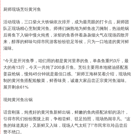
厨师现场烹饪黄河鱼
活动现场，三口柴火大铁锅依次排开，成为最亮眼的打卡点，厨师团
队正现场精心烹制黄河鱼。师傅们娴熟地为鲜鱼改刀腌制，热油炝锅
后将鱼下入锅中慢火炖煮，浓郁的鱼香伴着袅袅烟火气在现场四散开
来，醇厚的鲜味勾得市民游客纷纷驻足等候，只为一口地道的黄河鲜
滋味。
“今天是开河鱼季，咱们用的都是黄河里养的鱼，单条鱼重约3斤，最
大的有13斤，今天一共炖了200多斤鱼。烹饪主要用本地猪油搭配葱
姜蒜炝锅，慢炖45分钟就是最佳口感。”厨师王海林笑着介绍，现场炖
制的黄河鱼搭配烩酸菜，鲜香味美，诚邀大家品尝正宗黄河鱼滋味。
展开剩余61%
现炖黄河鱼出锅
话音刚落，炖煮好的黄河鱼新鲜出锅，鲜嫩的鱼肉搭配浓郁的汤汁，
引得市民们纷纷围拢上前，争相尝鲜、驻足拍照，现场热闹非凡。“这
鱼的味道真好，又新鲜又入味，现场人气太旺了!”市民常玖玲品尝后
赞不绝口。