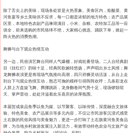
除了舌尖上的美味，现场各处皆是火热景象。美食区内，烩酸菜、黄
河鱼宴等乡土美味供不应求，每一口都是浓郁的地方特色；农产品展
区里，本地特色农副产品琳琅满目，小米、杂粮、农特加工品等一应
俱全，前来选购的市民络绎不绝，大家精心挑选、踊跃下单，掀起一
阵火热的消费热潮。
舞狮与台下观众热情互动
另一边，民俗演艺舞台同样人气爆棚，好戏轮番登场。二人台经典剧
目《挂红灯》韵味十足，经典民歌婉转悠扬，声声唱出乡土风情；舞
龙舞狮表演更是将现场气氛推向高潮，四只祥狮灵动活泼，从台上走
到台下与观众热情互动，憨态可掬的模样引得阵阵欢呼；几条彩龙在
人群上方盘旋飞舞、腾挪跳跃，龙身翻卷间气势十足，现场锣鼓喧
天、掌声雷动，处处洋溢着欢乐喜庆的浓厚氛围。
本届贺成泉品鱼季以鱼为媒、以节聚客、以味传情，深度融合文旅体
验、特色美食、农产品展示等多元内容，不仅让市民游客沉浸式感受
土右旗的民俗风情与美食魅力，更进一步打响了土右旗黄河鱼美食品
牌，为当地乡村旅游发展注入新活力，有效带动特色农业与文旅产业
融合发展，助力乡村振兴。(祁沙沙、吕聪)