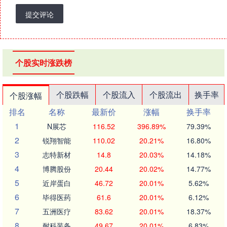
提交评论
个股实时涨跌榜
个股跌幅
个股流入
个股流出
换手率
个股涨幅
排名
名称
最新价
涨幅
换手率
1
N展芯
116.52
396.89%
79.39%
2
锐翔智能
110.02
20.21%
16.80%
3
志特新材
14.8
20.03%
14.18%
4
博腾股份
20.44
20.02%
14.77%
5
近岸蛋白
46.72
20.01%
5.62%
6
毕得医药
61.6
20.01%
6.12%
7
五洲医疗
83.62
20.01%
18.37%
8
耐科装备
49.67
20.01%
6.83%