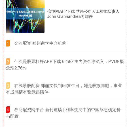
倍悦网APP下载 苹果公司人工智能负责人
John Giannandrea将卸任
​金河配资 郑州留学中介机构
1
​什么是股票杠杆APP下载 6.49亿主力资金净流入，PVDF概
2
念涨2.76%
​在线炒股配资 郑丽文快到56岁生日，她是彝族同胞，事业
3
有成感情有骆武昌陪伴
​券商配资网平台 新刊速读 | 利率变局中的中国浮息债定价
4
与配置