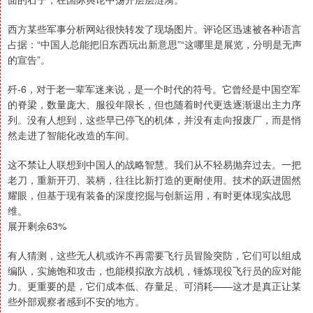
西方某些军事分析网站很快转发了现场图片。评论区迅速被各种语言
占据：“中国人总能把旧东西玩出新意思”“这哪里是展览，分明是无声
的宣告”。
歼-6，对于老一辈军迷来说，是一个时代的符号。它曾经是中国空军
的脊梁，数量庞大、服役年限长，但也随着时代更迭逐渐退出主力序
列。没有人想到，这些早已停飞的机体，并没有走向报废厂，而是悄
然走进了智能化改造的车间。
这不禁让人联想到中国人的战略智慧。我们从不轻易抛弃过去。一把
老刀，重新开刃、装柄，往往比新打造的更耐使用。技术的跃进固然
耀眼，但基于现有装备的深度挖掘与创新运用，有时更体现实战思
维。
展开剩余63%
有人猜测，这些无人机或许不再需要飞行员冒险突防，它们可以组成
编队，实施饱和攻击，也能模拟敌方战机，锤炼现役飞行员的应对能
力。更重要的是，它们成本低、存量足、可消耗——这才是真正让某
些外部观察者感到不安的地方。