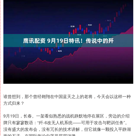
谁曾想到，那个曾经翱翔在中国蓝天之上的老将，今天会以这样一种
方式归来？
9月19日，长春。一架看似熟悉的战机静默地停在展区，旁边的介绍
牌只有寥寥数语：“歼-6改无人机系统——可用于攻击与靶训任务”。
没有盛大的发布会，没有冗长的技术讲解，但它就像一颗投入平静湖
面的石子，在国际舆论中荡开层层涟漪。