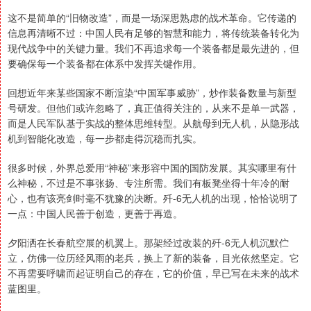
这不是简单的“旧物改造”，而是一场深思熟虑的战术革命。它传递的
信息再清晰不过：中国人民有足够的智慧和能力，将传统装备转化为
现代战争中的关键力量。我们不再追求每一个装备都是最先进的，但
要确保每一个装备都在体系中发挥关键作用。
回想近年来某些国家不断渲染“中国军事威胁”，炒作装备数量与新型
号研发。但他们或许忽略了，真正值得关注的，从来不是单一武器，
而是人民军队基于实战的整体思维转型。从航母到无人机，从隐形战
机到智能化改造，每一步都走得沉稳而扎实。
很多时候，外界总爱用“神秘”来形容中国的国防发展。其实哪里有什
么神秘，不过是不事张扬、专注所需。我们有板凳坐得十年冷的耐
心，也有该亮剑时毫不犹豫的决断。歼-6无人机的出现，恰恰说明了
一点：中国人民善于创造，更善于再造。
夕阳洒在长春航空展的机翼上。那架经过改装的歼-6无人机沉默伫
立，仿佛一位历经风雨的老兵，换上了新的装备，目光依然坚定。它
不再需要呼啸而起证明自己的存在，它的价值，早已写在未来的战术
蓝图里。