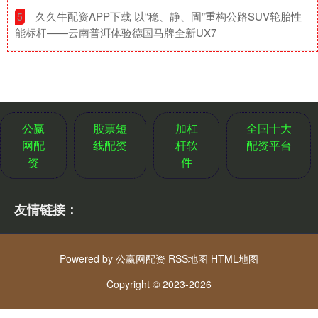
​久久牛配资APP下载 以“稳、静、固”重构公路SUV轮胎性
5
能标杆——云南普洱体验德国马牌全新UX7
公赢
股票短
加杠
全国十大
网配
线配资
杆软
配资平台
资
件
友情链接：
Powered by
公赢网配资
RSS地图
HTML地图
Copyright
© 2023-2026