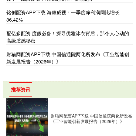
铭创配资APP下载 海康威视：一季度净利润同比增长
36.42%
配亿多配资 度假必备！探寻优雅泳衣背后，那令人心动的
高级质感秘密
财猫网配资APP下载 中国信通院两化所发布《工业智能创
新发展报告（2026年）》
推荐资讯
财猫网配资APP下载 中国信通院两化所发布
《工业智能创新发展报告（2026年）》