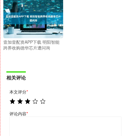
壹加壹配资APP下载 明阳智能
跨界收购德华芯片遭问询
相关评论
本文评分
*
评论内容
*