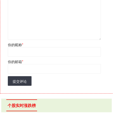
你的昵称
*
你的邮箱
*
提交评论
个股实时涨跌榜