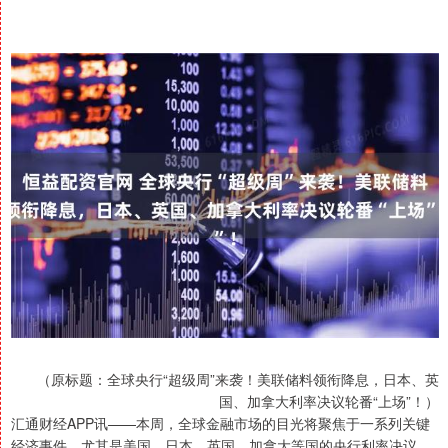
（原标题：全球央行“超级周”来袭！美联储料领衔降息，日本、英
国、加拿大利率决议轮番“上场”！）
汇通财经APP讯——本周，全球金融市场的目光将聚焦于一系列关键
经济事件，尤其是美国、日本、英国、加拿大等国的央行利率决议，